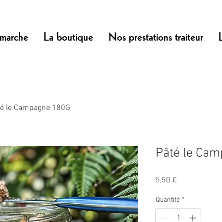
marche
La boutique
Nos prestations traiteur
té le Campagne 180G
Pâté le Ca
Prix
5,50 €
Quantité
*