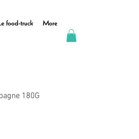
Le food-truck
More
mpagne 180G