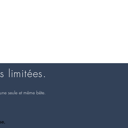
s limitées.
d'une seule et même bête.
se,