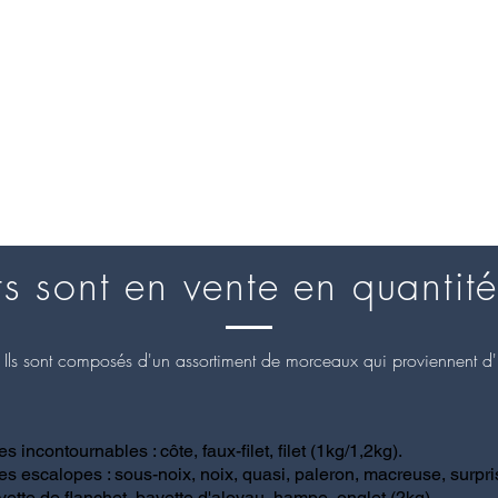
ts sont en vente en quantité
g. Ils sont composés d'un assortiment de morceaux qui proviennent 
es incontournables : côte, faux-filet, filet (1kg/1,2kg).
Les escalopes : sous-noix, noix, quasi, paleron, macreuse, surpri
vette de flanchet, bavette d'aloyau, hampe, onglet (2kg)