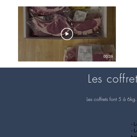
00:39
Coffret de veau
Les coffre
Les coffrets font 5 à 6k
- L
- 
ba