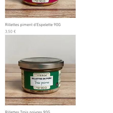
Rillettes piment d'Espelette 90G
Prix
3,50 €
Rillettes Trois poivres 90G